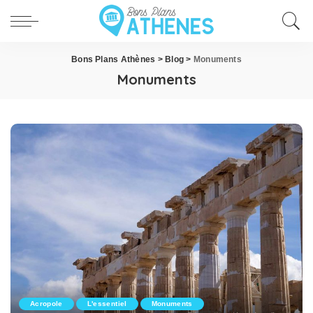
Bons Plans Athènes
>
Blog
>
Monuments
Monuments
Acropole
L'essentiel
Monuments