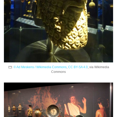
© Ad Meskens / Wikimedia Commons
,
CC BY-SA 4.0
, via Wikimedia
Commons